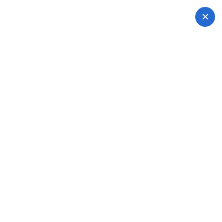
✕
育
资讯中心
联系我们
登录平台