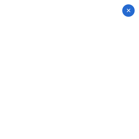
登录平台
✕
标签云列表
按标签聚合浏览相关文章
《星际探索：起源》发布引领科幻游戏新潮流 - 皇冠体