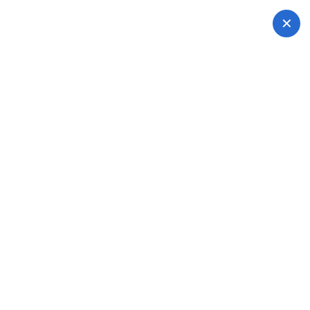
登录平台
✕
标签云列表
按标签聚合浏览相关文章
皇冠体育解读：特斯拉联手西门子开创智能制造新纪元