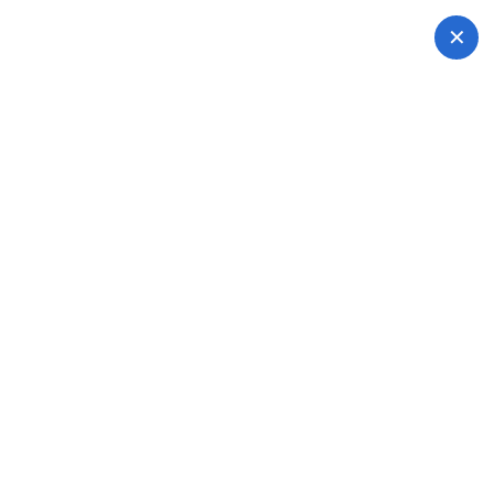
登录平台
✕
标签云列表
按标签聚合浏览相关文章
皇冠体育平台热点：智能制造新方案引领工业变革